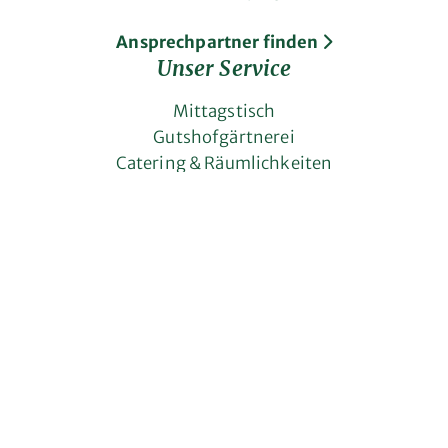
Ansprechpartner finden
Unser Service
Mittagstisch
Gutshofgärtnerei
Catering & Räumlichkeiten
Stuhlflechterei
Mehr erfahren über
Leitbild
Vorstand
Geschichte
Arbeiten bei uns
Allgemeines
Impressum
Datenschutz