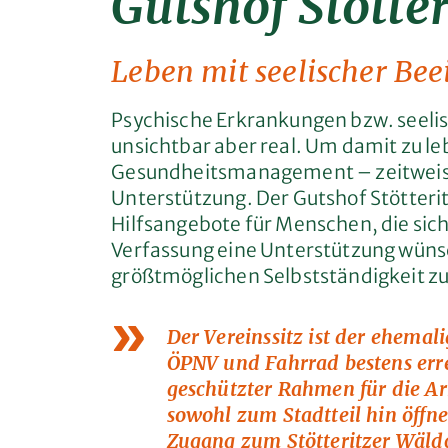
Gutshof Stötter
Leben mit seelischer Be
Psychische Erkrankungen bzw. seeli
unsichtbar aber real. Um damit zu leb
Gesundheitsmanagement – zeitweise
Unterstützung. Der Gutshof Stötterit
Hilfsangebote für Menschen, die sic
Verfassung eine Unterstützung wüns
größtmöglichen Selbstständigkeit zu
Der Vereinssitz ist der ehemali
ÖPNV und Fahrrad bestens erre
geschützter Rahmen für die Arb
sowohl zum Stadtteil hin öffne
Zugang zum Stötteritzer Wäldch