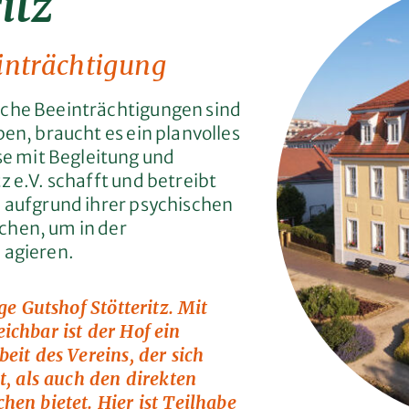
itz
einträchtigung
sche Beeinträchtigungen sind
en, braucht es ein planvolles
 mit Begleitung und
z e.V. schafft und betreibt
h aufgrund ihrer psychischen
chen, um in der
 agieren.
ge Gutshof Stötteritz. Mit
ichbar ist der Hof ein
eit des Vereins, der sich
t, als auch den direkten
en bietet. Hier ist Teilhabe