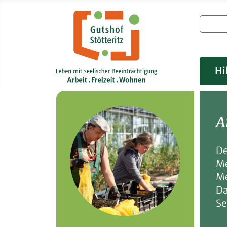
Hi
A
De
Me
Me
Da
Se