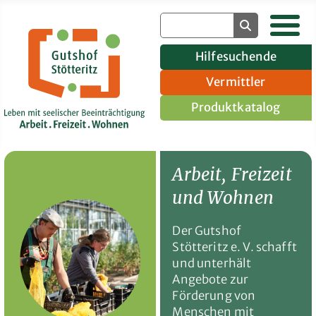
Hilfesuchende
Vermittler
Produktkatalog
Gruppenangebote
Arbeit, Freizeit
und Wohnen
Der Gutshof
Stötteritz e. V. schafft
und unterhält
Angebote zur
Förderung von
Menschen mit