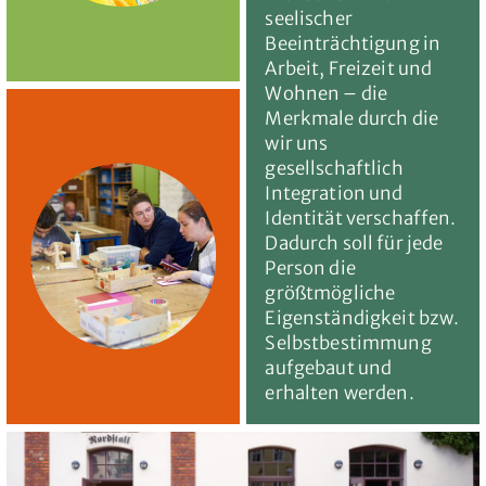
seelischer
Beeinträchtigung in
Arbeit, Freizeit und
Wohnen – die
Merkmale durch die
wir uns
gesellschaftlich
Integration und
Identität verschaffen.
Dadurch soll für jede
Person die
größtmögliche
Eigenständigkeit bzw.
Selbstbestimmung
aufgebaut und
erhalten werden.